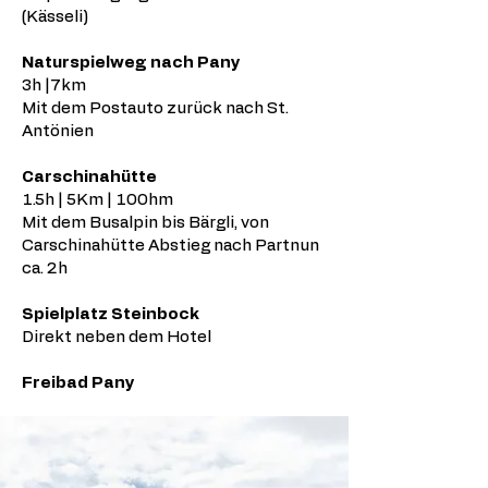
(Kässeli)
Naturspielweg nach Pany
3h |7km
Mit dem Postauto zurück nach St.
Antönien
Carschinahütte
1.5h | 5Km | 100hm
Mit dem Busalpin bis Bärgli, von
Carschinahütte Abstieg nach Partnun
ca. 2h
Spielplatz Steinbock
Direkt neben dem Hotel
Freibad Pany