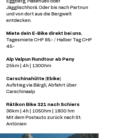
Eggberg, Haseflüeli oder
Jägglischhorä. Oder bis nach Partnun
und von dort aus die Bergwelt
entdecken.
Miete dein E-Bike direkt bei uns.
Tagesmiete CHF 85.- / Halber Tag CHF
45.-
Alp Valpun Rundtour ab Pany
25km | 4h | 1300hm
Carschinahütte (Ebike)
Aufstieg via Bärgli, Abfahrt über
Carschinaalp
Rätikon Bike 321 nach Schiers
36km | 4h | 1050hm | 1800 hm
Mit dem Postauto zurück nach St.
Antönien