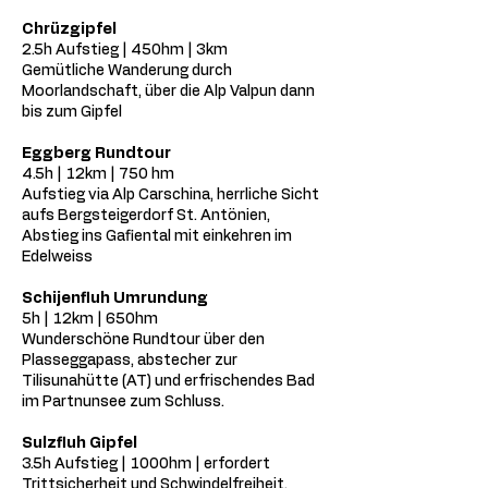
Chrüzgipfel
2.5h Aufstieg | 450hm | 3km
Gemütliche Wanderung durch
Moorlandschaft, über die Alp Valpun dann
bis zum Gipfel
Eggberg Rundtour
4.5h | 12km | 750 hm
Aufstieg via Alp Carschina, herrliche Sicht
aufs Bergsteigerdorf St. Antönien,
Abstieg ins Gafiental mit einkehren im
Edelweiss
Schijenfluh Umrundung
5h | 12km | 650hm
Wunderschöne Rundtour über den
Plasseggapass, abstecher zur
Tilisunahütte (AT) und erfrischendes Bad
im Partnunsee zum Schluss.
Sulzfluh Gipfel
3.5h Aufstieg | 1000hm | erfordert
Trittsicherheit und Schwindelfreiheit,