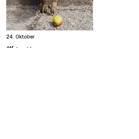
24. Oktober
Metzgetä
Als gelernter Koch und Metzger
liegt es natürlich nahe eine feine
Metzgetä zu veranstalten. Das
Schwein beziehen wir von der Alp
Partnun in St. Antönien.
Huusgmachti Bluät- und
Leberwürscht, Haxe, Rippli,
Schnörrli und vieles meh…
CHF 42.- / pro Person