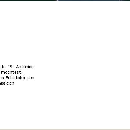
rdorf St. Antönien
en möchtest.
 Fühl dich in den
ass dich