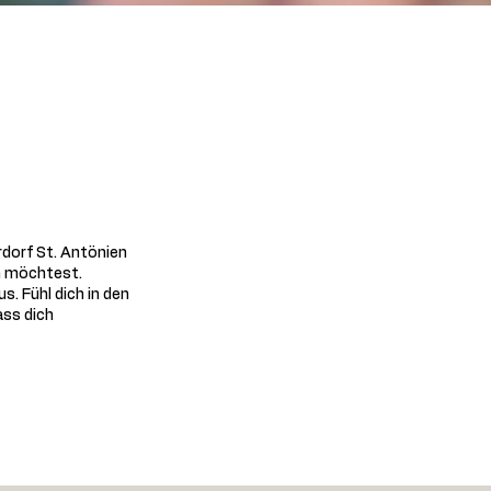
rdorf St. Antönien
en möchtest.
 Fühl dich in den
ass dich